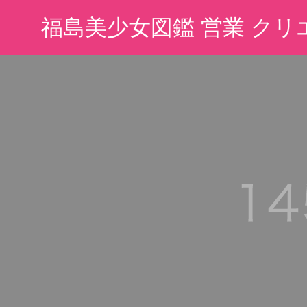
福島美少女図鑑 営業 クリ